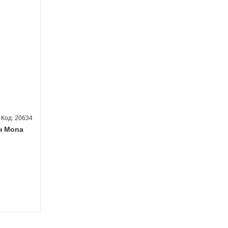
20634
н Mona