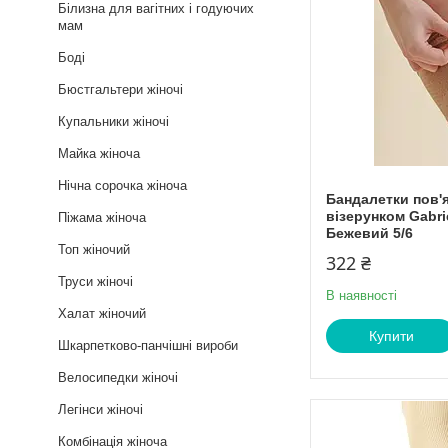
Білизна для вагітних і годуючих
мам
Боді
Бюстгальтери жіночі
Купальники жіночі
Майка жіноча
Нічна сорочка жіноча
Бандалетки пов'я
візерунком Gabri
Піжама жіноча
Бежевий 5/6
Топ жіночий
322 ₴
Труси жіночі
В наявності
Халат жіночий
Купити
Шкарпетково-панчішні вироби
Велосипедки жіночі
Легінси жіночі
Комбінація жіноча