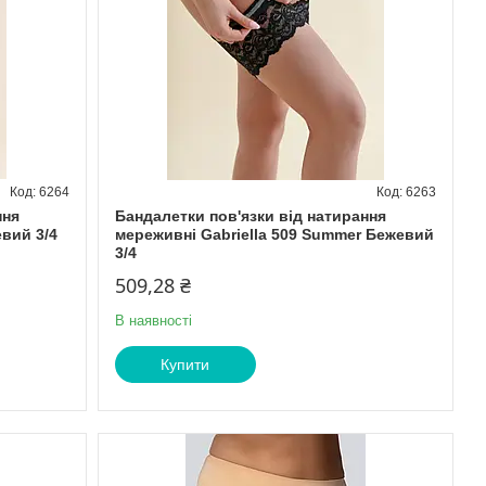
6264
6263
ння
Бандалетки пов'язки від натирання
евий 3/4
мереживні Gabriella 509 Summer Бежевий
3/4
509,28 ₴
В наявності
Купити