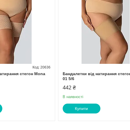
20636
натирання стегон Mona
Бандалетки від натирання стего
01 5/6
442 ₴
В наявності
Купити