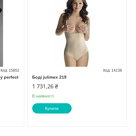
15852
14138
y perfect
Боді julimex 219
1 731,26 ₴
В наявності
Купити