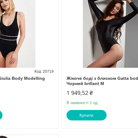
20719
iulia Body Modelling
Жіноче боді з блиском Gatta bod
Чорний brillant M
1 949,52 ₴
В наявності 1 од.
Купити