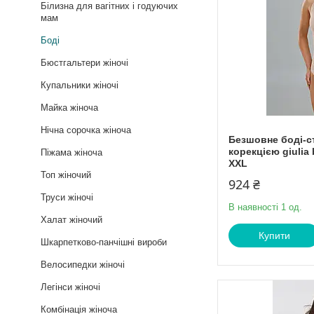
Білизна для вагітних і годуючих
мам
Боді
Бюстгальтери жіночі
Купальники жіночі
Майка жіноча
Нічна сорочка жіноча
Безшовне боді-ст
корекцією giulia
Піжама жіноча
XXL
Топ жіночий
924 ₴
Труси жіночі
В наявності 1 од.
Халат жіночий
Купити
Шкарпетково-панчішні вироби
Велосипедки жіночі
Легінси жіночі
Комбінація жіноча