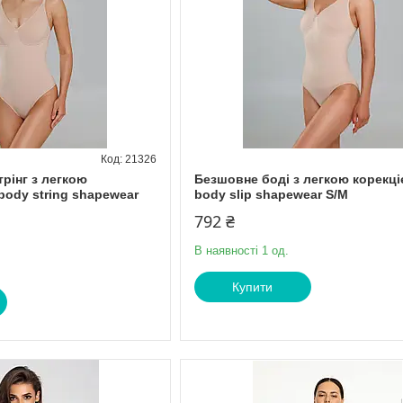
21326
рінг з легкою
Безшовне боді з легкою корекціє
 body string shapewear
body slip shapewear S/M
792 ₴
В наявності 1 од.
Купити