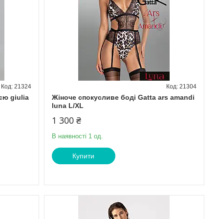
21324
21304
ю giulia
Жіноче спокусливе боді Gatta ars amandi
luna L/XL
1 300 ₴
В наявності 1 од.
Купити