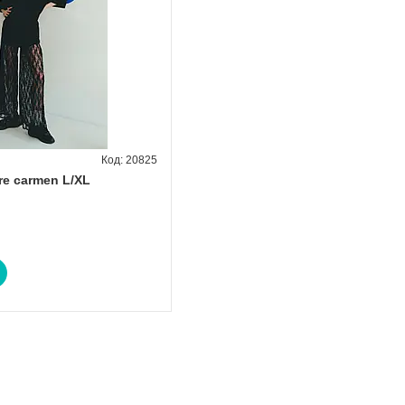
20825
re carmen L/XL