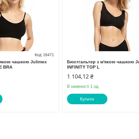
16471
'якою чашкою Julimex
Бюстгальтер з м'якою чашкою J
E BRA
INFINITY TOP L
1 104,12 ₴
В наявності 1 од.
Купити