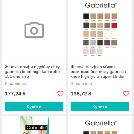
Жіночі гольфи в дрібну сітку
Жіночі гольфи з м'якою
gabriella knee high kabarette
резинкою без тиску gabriella
151 one size
knee high lycra super 15 den
(2 пари) one size
В наявності
В наявності
177,24
138,72
₴
₴
Купити
Купити