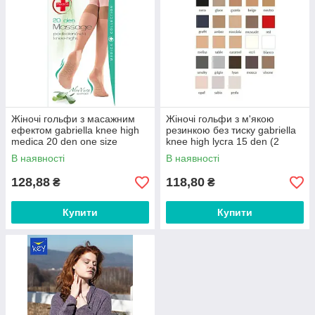
Жіночі гольфи з масажним
Жіночі гольфи з м'якою
ефектом gabriella knee high
резинкою без тиску gabriella
medica 20 den one size
knee high lycra 15 den (2
пари) one size
В наявності
В наявності
128,88
118,80
₴
₴
Купити
Купити