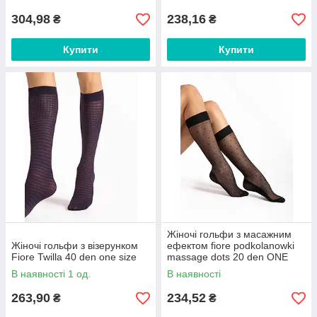
304,98
238,16
₴
₴
Купити
Купити
Жіночі гольфи з масажним
Жіночі гольфи з візерунком
ефектом fiore podkolanowki
Fiore Twilla 40 den one size
massage dots 20 den ONE
SIZE
В наявності 1 од.
В наявності
263,90
234,52
₴
₴