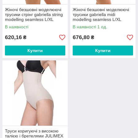
Жіночі безшовні моделюючі
Жіночі безшовні моделюючі
трусики стрінг gabriella string
трусики gabriella midi
modelling seamless L/XL
modelling seamless L/XL
В наявності
В наявності 1 од.
620,16
676,80
₴
₴
Купити
Купити
Труси коригуючі з високою
талією і бретелями JULIMEX