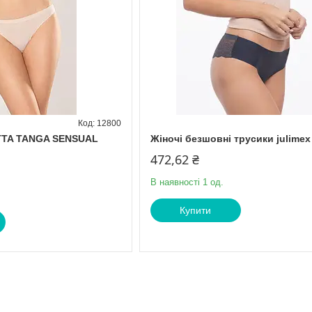
12800
ATTA TANGA SENSUAL
Жіночі безшовні трусики julimex
472,62 ₴
В наявності 1 од.
Купити