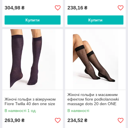
304,98
238,16
₴
₴
Купити
Купити
Жіночі гольфи з масажним
Жіночі гольфи з візерунком
ефектом fiore podkolanowki
Fiore Twilla 40 den one size
massage dots 20 den ONE
SIZE
В наявності 1 од.
В наявності
263,90
234,52
₴
₴