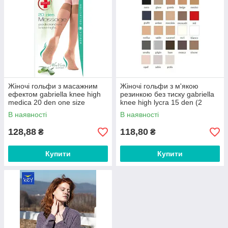
Жіночі гольфи з масажним
Жіночі гольфи з м'якою
ефектом gabriella knee high
резинкою без тиску gabriella
medica 20 den one size
knee high lycra 15 den (2
пари) one size
В наявності
В наявності
128,88
118,80
₴
₴
Купити
Купити