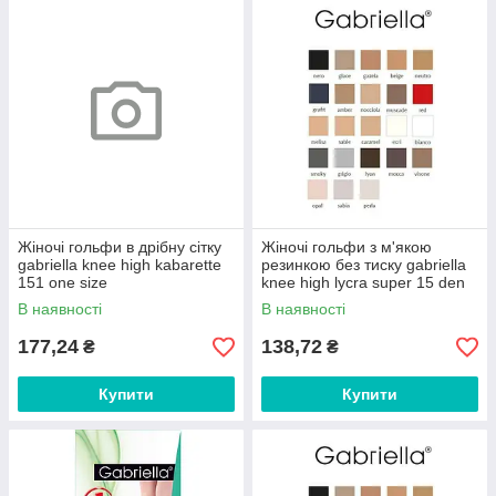
Жіночі гольфи в дрібну сітку
Жіночі гольфи з м'якою
gabriella knee high kabarette
резинкою без тиску gabriella
151 one size
knee high lycra super 15 den
(2 пари) one size
В наявності
В наявності
177,24
138,72
₴
₴
Купити
Купити