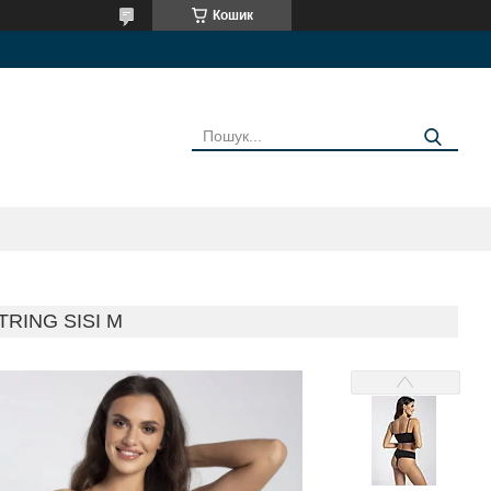
Кошик
RING SISI M