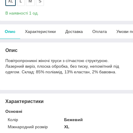
XL
L
M
S
В наявності 1 од.
Опис
Характеристики
Доставка
Оплата
Умови п
Опис
Повітропроникні жіночі труси з сітчастою структурою.
Лазерний виріз, плоска обробка, без тиску, непомітний під
одягом. Склад: 85% поліамід, 13% еластан, 2% бавовна.
Характеристики
Основні
Колір
Бежевий
Міжнародний розмір
XL