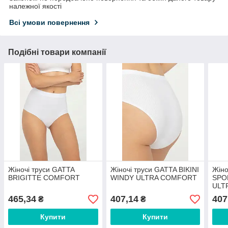
належної якості
Всі умови повернення
Подібні товари компанії
Жіночі труси GATTA
Жіночі труси GATTA BIKINI
Жіно
BRIGITTE COMFORT
WINDY ULTRA COMFORT
SPO
ULT
465,34
407,14
407
₴
₴
Купити
Купити