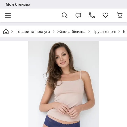
Моя білизна
Товари та послуги
Жіноча білизна
Труси жіночі
Бі