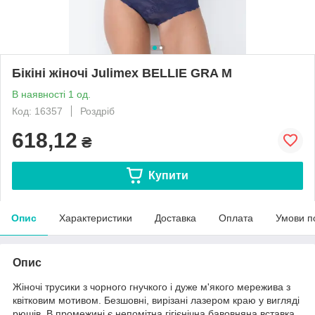
Бікіні жіночі Julimex BELLIE GRA M
В наявності 1 од.
Код: 16357
Роздріб
618,12
₴
Купити
Опис
Характеристики
Доставка
Оплата
Умови п
Опис
Жіночі трусики з чорного гнучкого і дуже м'якого мережива з
квітковим мотивом. Безшовні, вирізані лазером краю у вигляді
рюшів. В промежині є непомітна гігієнічна бавовняна вставка.