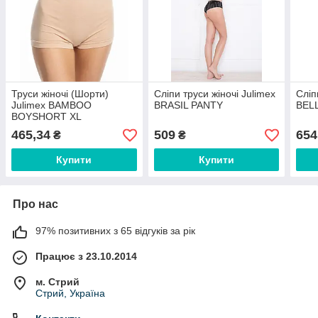
Труси жіночі (Шорти)
Сліпи труси жіночі Julimex
Сліп
Julimex BAMBOO
BRASIL PANTY
BELL
BOYSHORT XL
465,34
509
654
₴
₴
Купити
Купити
Про нас
97% позитивних з 65 відгуків за рік
Працює з 23.10.2014
м. Стрий
Стрий, Україна