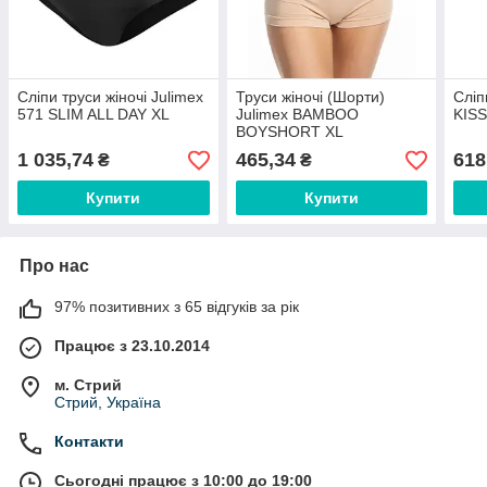
Сліпи труси жіночі Julimex
Труси жіночі (Шорти)
Сліп
571 SLIM ALL DAY XL
Julimex BAMBOO
KISS
BOYSHORT XL
1 035,74
465,34
618
₴
₴
Купити
Купити
Про нас
97% позитивних з 65 відгуків за рік
Працює з 23.10.2014
м. Стрий
Стрий, Україна
Контакти
Сьогодні працює з 10:00 до 19:00