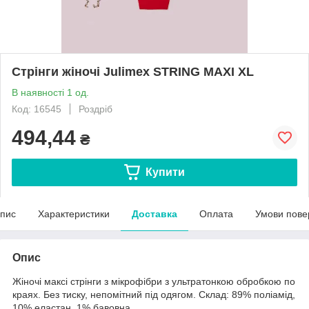
Стрінги жіночі Julimex STRING MAXI XL
В наявності 1 од.
Код: 16545
Роздріб
494,44
₴
Купити
пис
Характеристики
Доставка
Оплата
Умови пове
Опис
Жіночі максі стрінги з мікрофібри з ультратонкою обробкою по
краях. Без тиску, непомітний під одягом. Склад: 89% поліамід,
10% еластан, 1% бавовна.