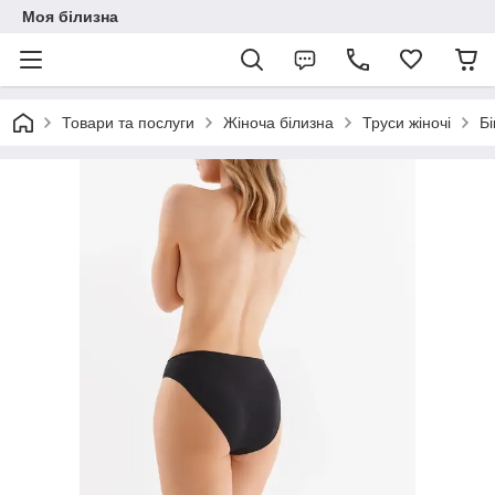
Моя білизна
Товари та послуги
Жіноча білизна
Труси жіночі
Бі