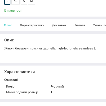
L
XL
S
M
В наявності
Опис
Характеристики
Доставка
Оплата
Умови п
Опис
Жіночі безшовні трусики gabriella high-leg briefs seamless L
Характеристики
Основні
Колір
Чорний
Міжнародний розмір
L