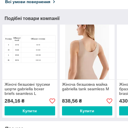
Всі умови повернення
Подібні товари компанії
Жіночі безшовні трусики
Жіноча безшовна майка
Жіно
шорти gabriella boxer
gabriella tank seamless M
браз
briefs seamless L
bras
S/M
284,16
838,56
430
₴
₴
Купити
Купити