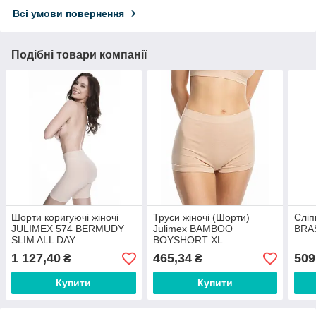
Всі умови повернення
Подібні товари компанії
Шорти коригуючі жіночі
Труси жіночі (Шорти)
Сліп
JULIMEX 574 BERMUDY
Julimex BAMBOO
BRA
SLIM ALL DAY
BOYSHORT XL
1 127,40
465,34
509
₴
₴
Купити
Купити