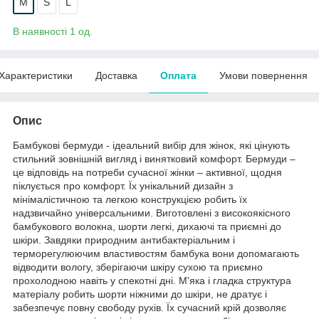
M
S
L
В наявності 1 од.
Характеристики
Доставка
Оплата
Умови повернення
Опис
Бамбукові бермуди - ідеальний вибір для жінок, які цінують
стильний зовнішній вигляд і винятковий комфорт. Бермуди –
це відповідь на потреби сучасної жінки – активної, щодня
піклується про комфорт. Їх унікальний дизайн з
мінімалістичною та легкою конструкцією робить їх
надзвичайно універсальними. Виготовлені з високоякісного
бамбукового волокна, шорти легкі, дихаючі та приємні до
шкіри. Завдяки природним антибактеріальним і
терморегулюючим властивостям бамбука вони допомагають
відводити вологу, зберігаючи шкіру сухою та приємно
прохолодною навіть у спекотні дні. М'яка і гладка структура
матеріалу робить шорти ніжними до шкіри, не дратує і
забезпечує повну свободу рухів. Їх сучасний крій дозволяє