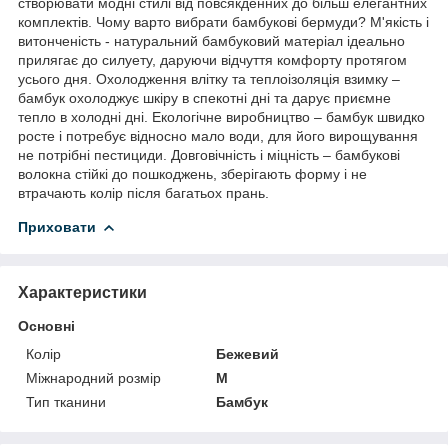
створювати модні стилі від повсякденних до більш елегантних
комплектів. Чому варто вибрати бамбукові бермуди? М'якість і
витонченість - натуральний бамбуковий матеріал ідеально
прилягає до силуету, даруючи відчуття комфорту протягом
усього дня. Охолодження влітку та теплоізоляція взимку –
бамбук охолоджує шкіру в спекотні дні та дарує приємне
тепло в холодні дні. Екологічне виробництво – бамбук швидко
росте і потребує відносно мало води, для його вирощування
не потрібні пестициди. Довговічність і міцність – бамбукові
волокна стійкі до пошкоджень, зберігають форму і не
втрачають колір після багатьох прань.
Приховати
Характеристики
Основні
Колір
Бежевий
Міжнародний розмір
M
Тип тканини
Бамбук