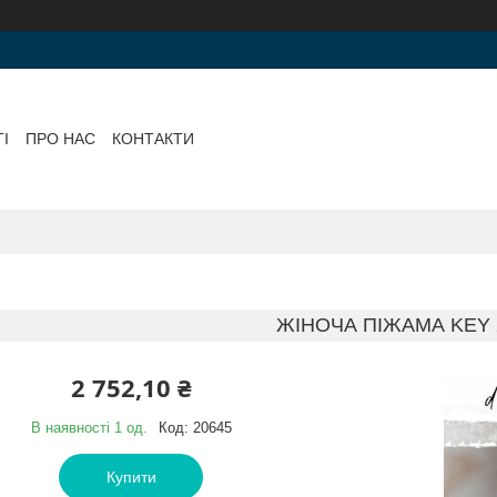
І
ПРО НАС
КОНТАКТИ
ЖІНОЧА ПІЖАМА KEY 
2 752,10 ₴
В наявності 1 од.
Код:
20645
Купити