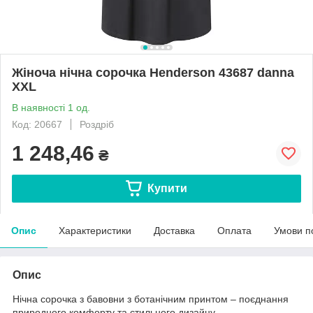
Жіноча нічна сорочка Henderson 43687 danna
XXL
В наявності 1 од.
Код: 20667
Роздріб
1 248,46
₴
Купити
Опис
Характеристики
Доставка
Оплата
Умови п
Опис
Нічна сорочка з бавовни з ботанічним принтом – поєднання
природного комфорту та стильного дизайну.