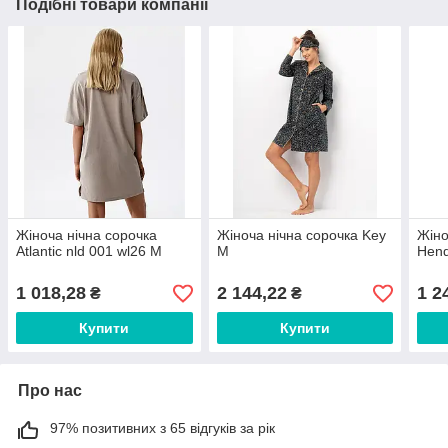
Подібні товари компанії
Жіноча нічна сорочка
Жіноча нічна сорочка Key
Жіно
Atlantic nld 001 wl26 M
M
Hend
1 018,28
2 144,22
1 2
₴
₴
Купити
Купити
Про нас
97% позитивних з 65 відгуків за рік