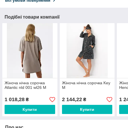
Всі умови повернення
Подібні товари компанії
Жіноча нічна сорочка
Жіноча нічна сорочка Key
Жіно
Atlantic nld 001 wl26 M
M
Hend
1 018,28
2 144,22
1 2
₴
₴
Купити
Купити
Про нас