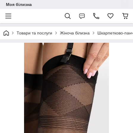
Моя білизна
Товари та послуги
Жіноча білизна
Шкарпетково-панч