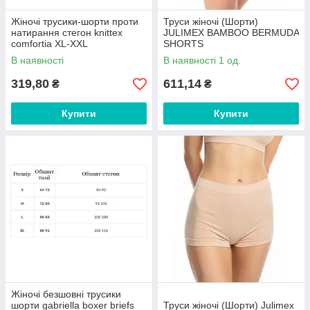
Жіночі трусики-шорти проти
Труси жіночі (Шорти)
натирання стегон knittex
JULIMEX BAMBOO BERMUDA
comfortia XL-XXL
SHORTS
В наявності
В наявності 1 од.
319,80
611,14
₴
₴
Купити
Купити
Жіночі безшовні трусики
шорти gabriella boxer briefs
Труси жіночі (Шорти) Julimex