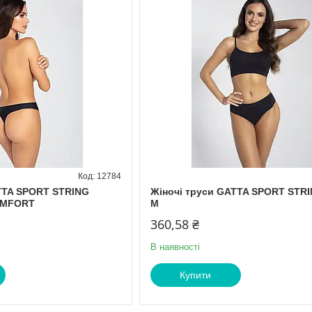
12784
TTA SPORT STRING
Жіночі труси GATTA SPORT STRI
OMFORT
M
360,58 ₴
В наявності
Купити