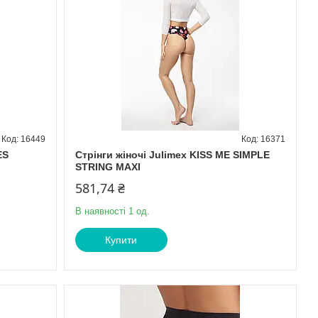
16449
16371
ES
Стрінги жіночі Julimex KISS ME SIMPLE
STRING MAXI
581,74 ₴
В наявності 1 од.
Купити