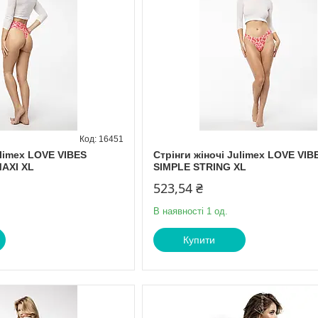
16451
ulimex LOVE VIBES
Стрінги жіночі Julimex LOVE VIB
AXI XL
SIMPLE STRING XL
523,54 ₴
В наявності 1 од.
Купити