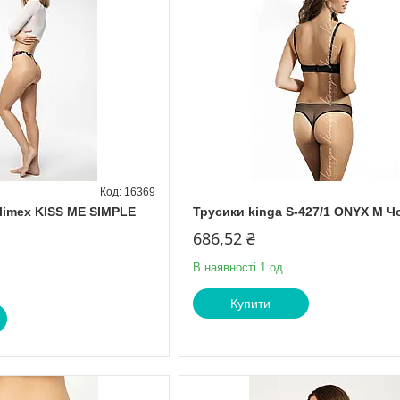
16369
ulimex KISS ME SIMPLE
Трусики kinga S-427/1 ONYX M 
686,52 ₴
В наявності 1 од.
Купити