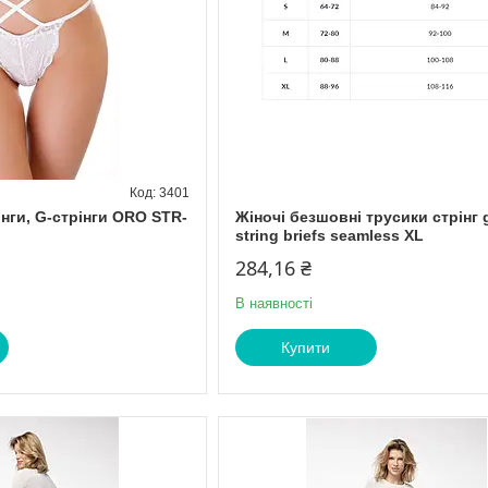
3401
інги, G-стрінги ORO STR-
Жіночі безшовні трусики стрінг g
string briefs seamless XL
284,16 ₴
В наявності
Купити